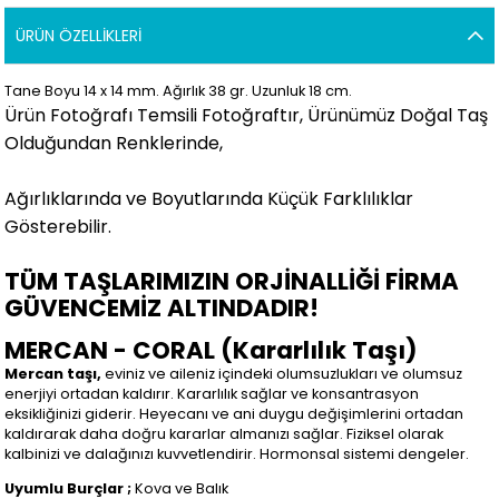
ÜRÜN ÖZELLIKLERI
Tane Boyu 14 x 14 mm. Ağırlık 38 gr. Uzunluk 18 cm.
Ürün Fotoğrafı Temsili Fotoğraftır, Ürünümüz Doğal Taş
Olduğundan Renklerinde,
Ağırlıklarında ve Boyutlarında Küçük Farklılıklar
Gösterebilir
.
TÜM TAŞLARIMIZIN ORJİNALLİĞİ FİRMA
GÜVENCEMİZ ALTINDADIR!
MERCAN - CORAL (Kararlılık Taşı)
Mercan taşı,
eviniz ve aileniz içindeki olumsuzlukları ve olumsuz
enerjiyi ortadan kaldırır. Kararlılık sağlar ve konsantrasyon
eksikliğinizi giderir. Heyecanı ve ani duygu değişimlerini ortadan
kaldırarak daha doğru kararlar almanızı sağlar. Fiziksel olarak
kalbinizi ve dalağınızı kuvvetlendirir. Hormonsal sistemi dengeler.
Uyumlu Burçlar ;
Kova ve Balık