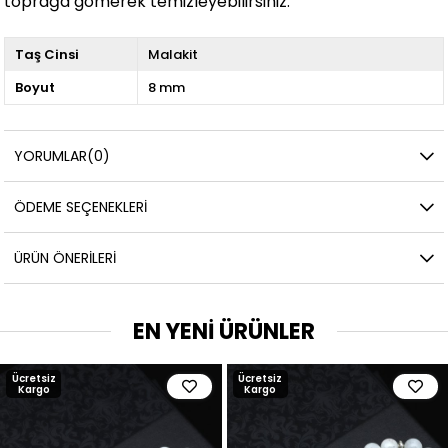
toprağa gömerek temizleyebilirsiniz.
Taş Cinsi
Malakit
Boyut
8 mm
YORUMLAR
(0)
ÖDEME SEÇENEKLERI
ÜRÜN ÖNERILERI
EN YENİ ÜRÜNLER
Ücretsiz
Ücretsiz
Kargo
Kargo