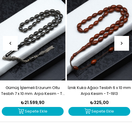
Gümüş İşlemeli Erzurum Oltu
İznik Kuka Ağacı Tesbih 6 x 10 mm
Tesbih 7 x 10 mm. Arpa Kesim - T-
Arpa Kesim - T-1913
1914
₺21.599,90
₺325,00
Sepete Ekle
Sepete Ekle