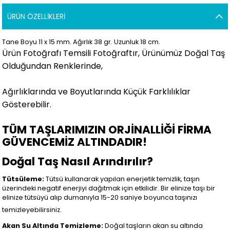
ÜRÜN ÖZELLIKLERI
Tane Boyu 11 x 15 mm. Ağırlık 38 gr. Uzunluk 18 cm.
Ürün Fotoğrafı Temsili Fotoğraftır, Ürünümüz Doğal Taş
Olduğundan Renklerinde,
Ağırlıklarında ve Boyutlarında Küçük Farklılıklar
Gösterebilir
.
TÜM TAŞLARIMIZIN ORJİNALLİĞİ FİRMA
GÜVENCEMİZ ALTINDADIR!
Doğal Taş Nasıl Arındırılır?
Tütsüleme:
Tütsü kullanarak yapılan enerjetik temizlik, taşın
üzerindeki negatif enerjiyi dağıtmak için etkilidir. Bir elinize taşı bir
elinize tütsüyü alıp dumanıyla 15-20 saniye boyunca taşınızı
temizleyebilirsiniz.
Akan Su Altında Temizleme:
Doğal taşların akan su altında