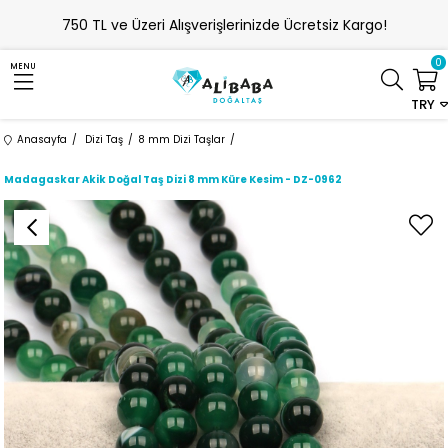
750 TL ve Üzeri Alışverişlerinizde Ücretsiz Kargo!
0
MENU
TRY
Anasayfa
Dizi Taş
8 mm Dizi Taşlar
Madagaskar Akik Doğal Taş Dizi 8 mm Küre Kesim - DZ-0962