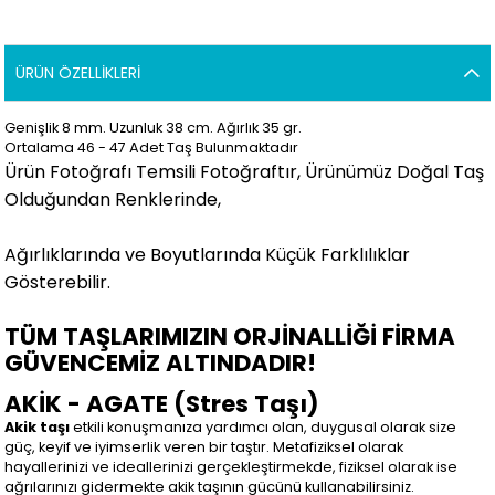
ÜRÜN ÖZELLIKLERI
Genişlik 8 mm. Uzunluk 38 cm. Ağırlık 35 gr.
Ortalama 46 - 47 Adet Taş Bulunmaktadır
Ürün Fotoğrafı Temsili Fotoğraftır, Ürünümüz Doğal Taş
Olduğundan Renklerinde,
Ağırlıklarında ve Boyutlarında Küçük Farklılıklar
Gösterebilir.
TÜM TAŞLARIMIZIN ORJİNALLİĞİ FİRMA
GÜVENCEMİZ ALTINDADIR!
AKİK - AGATE (Stres Taşı)
Akik taşı
etkili konuşmanıza yardımcı olan, duygusal olarak size
güç, keyif ve iyimserlik veren bir taştır. Metafiziksel olarak
hayallerinizi ve ideallerinizi gerçekleştirmekde, fiziksel olarak ise
ağrılarınızı gidermekte akik taşının gücünü kullanabilirsiniz.