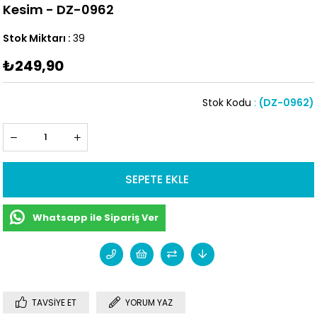
Kesim - DZ-0962
Stok Miktarı
:
39
₺249,90
Stok Kodu
(DZ-0962)
Whatsapp ile Sipariş Ver
TAVSIYE ET
YORUM YAZ