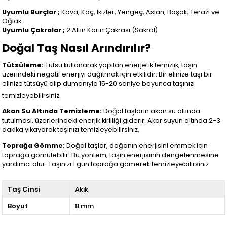
Uyumlu Burçlar ;
Kova, Koç, İkizler, Yengeç, Aslan, Başak, Terazi ve
Oğlak
Uyumlu Çakralar ;
2.Altın Karın Çakrası (Sakral)
Doğal Taş Nasıl Arındırılır?
Tütsüleme:
Tütsü kullanarak yapılan enerjetik temizlik, taşın
üzerindeki negatif enerjiyi dağıtmak için etkilidir. Bir elinize taşı bir
elinize tütsüyü alıp dumanıyla 15-20 saniye boyunca taşınızı
temizleyebilirsiniz.
Akan Su Altında Temizleme:
Doğal taşların akan su altında
tutulması, üzerlerindeki enerjik kirliliği giderir. Akar suyun altında 2-3
dakika yıkayarak taşınızı temizleyebilirsiniz.
Toprağa Gömme:
Doğal taşlar, doğanın enerjisini emmek için
toprağa gömülebilir. Bu yöntem, taşın enerjisinin dengelenmesine
yardımcı olur. Taşınızı 1 gün toprağa gömerek temizleyebilirsiniz.
Taş Cinsi
Akik
Boyut
8 mm