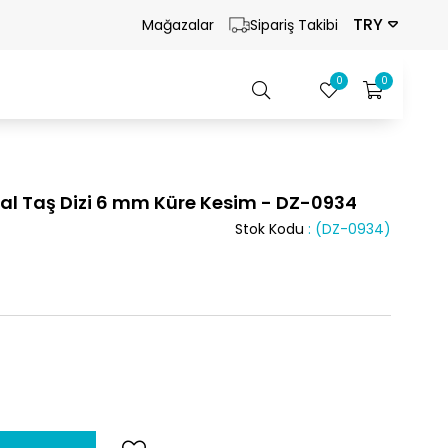
TRY
Mağazalar
Sipariş Takibi
0
0
l Taş Dizi 6 mm Küre Kesim - DZ-0934
Stok Kodu
(DZ-0934)