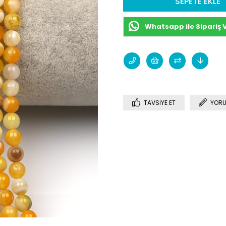
Whatsapp ile Sipariş 
TAVSIYE ET
YORU