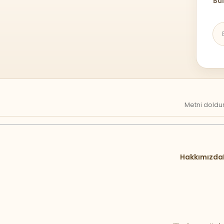
Bül
Metni doldur
Hakkımızda