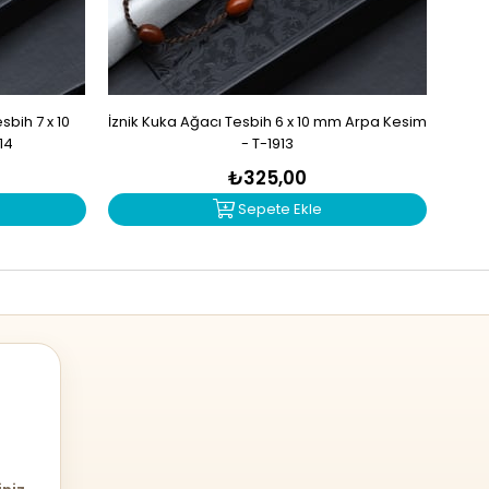
bih 7 x 10
İznik Kuka Ağacı Tesbih 6 x 10 mm Arpa Kesim
İzn
14
- T-1913
₺325,00
Sepete Ekle