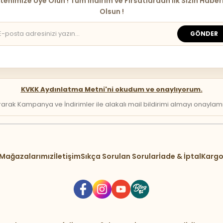
tenimize Üye Olun ! Tüm İndirim ve Fırsatlardan İlk Sizin Haber
Olsun !
GÖNDER
KVKK Aydınlatma Metni'ni okudum ve onaylıyorum.
arak Kampanya ve İndirimler ile alakalı mail bildirimi almayı onaylamış 
Mağazalarımız
İletişim
Sıkça Sorulan Sorular
İade & İptal
Kargo