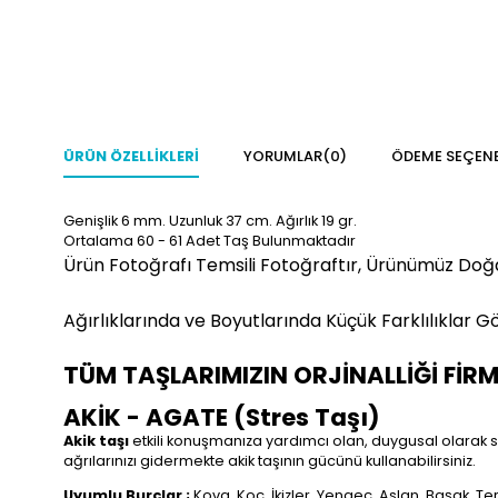
ÜRÜN ÖZELLIKLERI
YORUMLAR
(0)
ÖDEME SEÇENE
Genişlik 6 mm. Uzunluk 37 cm. Ağırlık 19 gr.
Ortalama 60 - 61 Adet Taş Bulunmaktadır
Ürün Fotoğrafı Temsili Fotoğraftır, Ürünümüz Doğ
Ağırlıklarında ve Boyutlarında Küçük Farklılıklar Gö
TÜM TAŞLARIMIZIN ORJİNALLİĞİ FİR
AKİK - AGATE (Stres Taşı)
Akik taşı
etkili konuşmanıza yardımcı olan, duygusal olarak size
ağrılarınızı gidermekte akik taşının gücünü kullanabilirsiniz.
Uyumlu Burçlar ;
Kova, Koç, İkizler, Yengeç, Aslan, Başak, Te