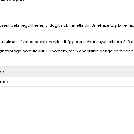
üzerindeki negatif enerjiyi dağıtmak için etkilidir. Bir elinize taşı bir e
utulması, üzerlerindeki enerjik kirliliği giderir. Akar suyun altında 2-3 da
çin toprağa gömülebilir. Bu yöntem, taşın enerjisinin dengelenmesine 
kik
 mm