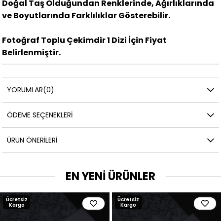
Doğal Taş Olduğundan Renklerinde, Ağırlıklarında
ve Boyutlarında Farklılıklar Gösterebilir.
Fotoğraf Toplu Çekimdir 1 Dizi İçin Fiyat
Belirlenmiştir.
YORUMLAR
(0)
ÖDEME SEÇENEKLERI
ÜRÜN ÖNERILERI
EN YENİ ÜRÜNLER
Ücretsiz
Ücretsiz
Kargo
Kargo