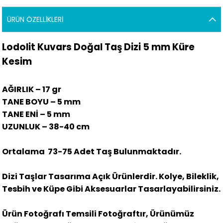
ÜRÜN ÖZELLIKLERI
Lodolit Kuvars Doğal Taş Dizi 5 mm Küre
Kesim
AĞIRLIK – 17 gr
TANE BOYU – 5 mm
TANE ENİ – 5 mm
UZUNLUK – 38-40 cm
Ortalama
73-75 Adet Taş Bulunmaktadır.
Dizi Taşlar Tasarıma Açık Ürünlerdir. Kolye, Bileklik,
Tesbih ve Küpe Gibi Aksesuarlar Tasarlayabilirsiniz.
Ürün Fotoğrafı Temsili Fotoğraftır, Ürünümüz