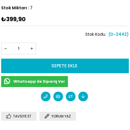
Stok Miktarı
:
7
₺399,90
Stok Kodu
(D-2442)
Whatsapp ile Sipariş Ver
TAVSIYE ET
YORUM YAZ