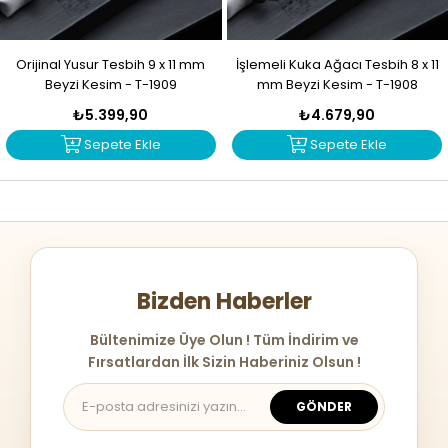
Orijinal Yusur Tesbih 9 x 11 mm
İşlemeli Kuka Ağacı Tesbih 8 x 11
Beyzi Kesim - T-1909
mm Beyzi Kesim - T-1908
₺5.399,90
₺4.679,90
Sepete Ekle
Sepete Ekle
Bizden Haberler
Bültenimize Üye Olun ! Tüm İndirim ve
Fırsatlardan İlk Sizin Haberiniz Olsun !
GÖNDER