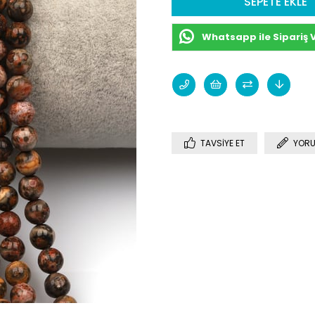
Whatsapp ile Sipariş 
TAVSIYE ET
YORU