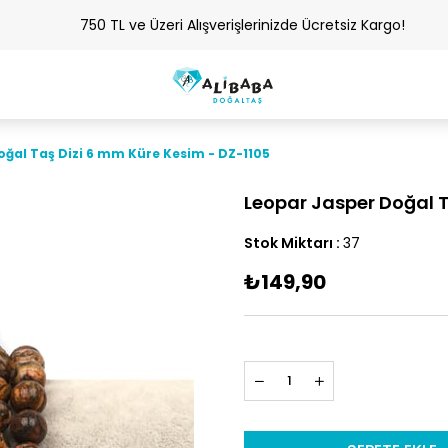
750 TL ve Üzeri Alışverişlerinizde Ücretsiz Kargo!
oğal Taş Dizi 6 mm Küre Kesim - DZ-1105
Leopar Jasper Doğal T
Stok Miktarı
:
37
₺149,90