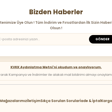
Bizden Haberler
tenimize Üye Olun ! Tüm İndirim ve Fırsatlardan İlk Sizin Haber
Olsun !
GÖNDER
KVKK Aydınlatma Metni'ni okudum ve onaylıyorum.
arak Kampanya ve İndirimler ile alakalı mail bildirimi almayı onaylamış 
Mağazalarımız
İletişim
Sıkça Sorulan Sorular
İade & İptal
Kargo