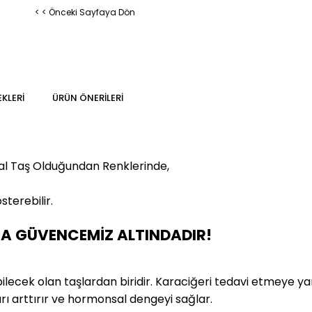
< < Önceki Sayfaya Dön
KLERI
ÜRÜN ÖNERILERI
al Taş Olduğundan Renklerinde,
sterebilir.
MA GÜVENCEMİZ ALTINDADIR!
lecek olan taşlardan biridir. Karaciğeri tedavi etmeye yardı
ı arttırır ve hormonsal dengeyi sağlar.