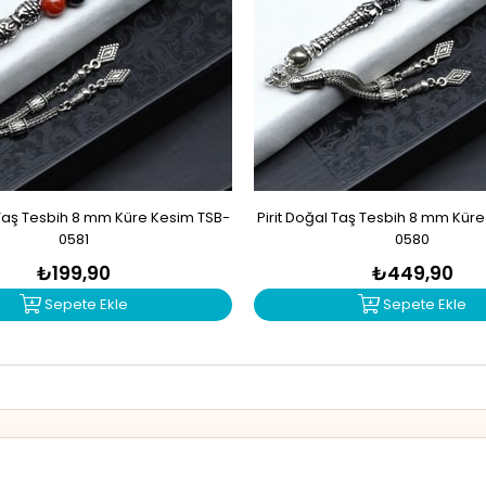
Taş Tesbih 8 mm Küre Kesim TSB-
Pirit Doğal Taş Tesbih 8 mm Kür
0581
0580
₺199,90
₺449,90
Sepete Ekle
Sepete Ekle