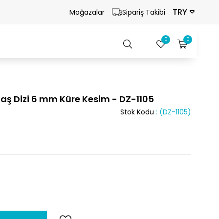
TRY
Mağazalar
Sipariş Takibi
0
0
aş Dizi 6 mm Küre Kesim - DZ-1105
Stok Kodu
(DZ-1105)