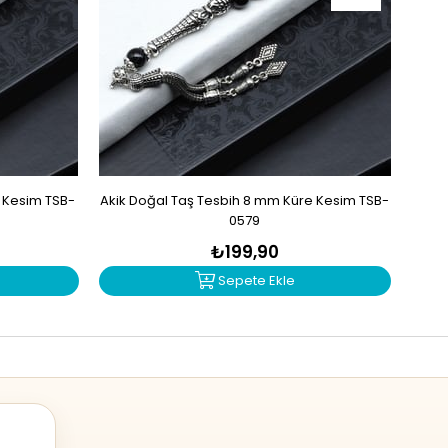
e Kesim TSB-
Akik Doğal Taş Tesbih 8 mm Küre Kesim TSB-
Mad
0579
₺199,90
Sepete Ekle