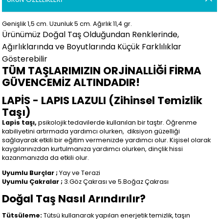
Genişlik 1,5 cm. Uzunluk 5 cm.
Ağırlık 11,4 gr.
Ürünümüz Doğal Taş Olduğundan Renklerinde,
Ağırlıklarında ve Boyutlarında Küçük Farklılıklar
Gösterebilir
TÜM TAŞLARIMIZIN ORJİNALLİĞİ FİRMA
GÜVENCEMİZ ALTINDADIR!
LAPİS - LAPIS LAZULI (Zihinsel Temizlik
Taşı)
Lapis taşı,
psikolojik tedavilerde kullanılan bir taştır. Öğrenme
kabiliyetini artırmada yardımcı olurken,
diksiyon güzelliği
sağlayarak etkili bir eğitim vermenizde yardımcı olur. Kişisel olarak
kaygılarınızdan kurtulmanıza yardımcı olurken, dinçlik hissi
kazanmanızda da etkili olur.
Uyumlu Burçlar ;
Yay ve Terazi
Uyumlu Çakralar ;
3.Göz Çakrası ve 5.Boğaz Çakrası
Doğal Taş Nasıl Arındırılır?
Tütsüleme:
Tütsü kullanarak yapılan enerjetik temizlik, taşın