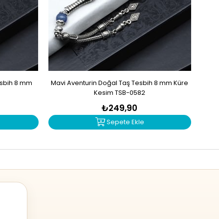
esbih 8 mm
Mavi Aventurin Doğal Taş Tesbih 8 mm Küre
Akik 
3
Kesim TSB-0582
₺249,90
Sepete Ekle