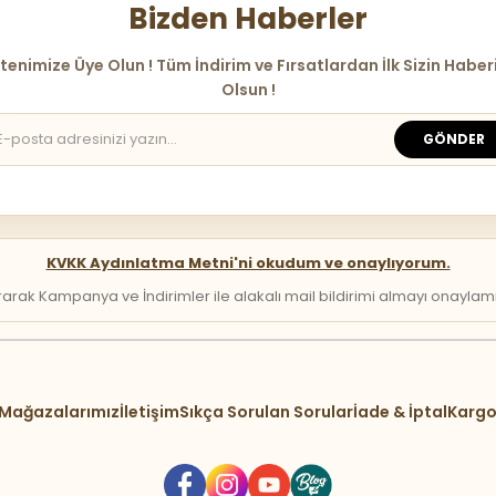
Bizden Haberler
tenimize Üye Olun ! Tüm İndirim ve Fırsatlardan İlk Sizin Haber
Olsun !
GÖNDER
KVKK Aydınlatma Metni'ni okudum ve onaylıyorum.
arak Kampanya ve İndirimler ile alakalı mail bildirimi almayı onaylamış 
Mağazalarımız
İletişim
Sıkça Sorulan Sorular
İade & İptal
Kargo