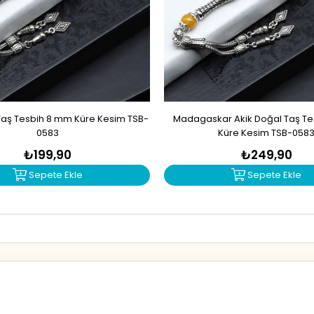
Taş Tesbih 8 mm Küre Kesim TSB-
Madagaskar Akik Doğal Taş T
0583
Küre Kesim TSB-058
₺199,90
₺249,90
Sepete Ekle
Sepete Ekle