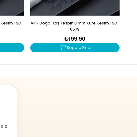
e Kesim TSB-
Akik Doğal Taş Tesbih 8 mm Küre Kesim TSB-
Mad
0579
₺199,90
Sepete Ekle
iniz