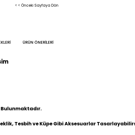
< < Önceki Sayfaya Dön
KLERI
ÜRÜN ÖNERILERI
sim
 Bulunmaktadır.
leklik, Tesbih ve Küpe Gibi Aksesuarlar Tasarlayabilirs