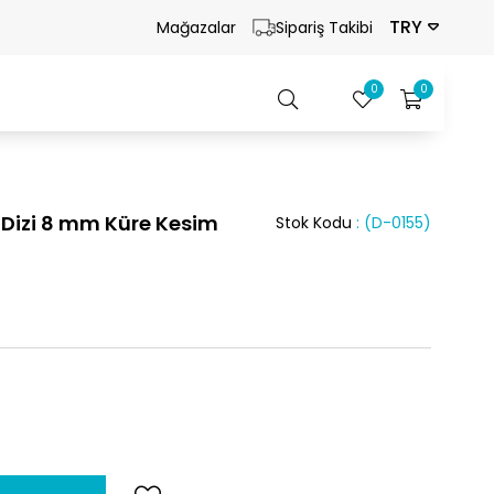
TRY
Mağazalar
Sipariş Takibi
0
0
ş Dizi 8 mm Küre Kesim
Stok Kodu
(D-0155)