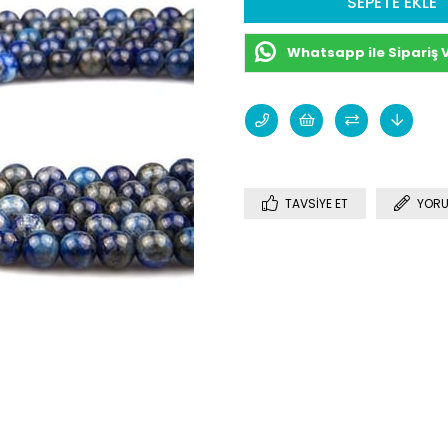
Whatsapp ile Sipariş 
TAVSIYE ET
YORU