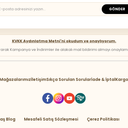
GÖNDER
KVKK Aydınlatma Metni'ni okudum ve onaylıyorum.
arak Kampanya ve İndirimler ile alakalı mail bildirimi almayı onaylamış 
Mağazalarımız
İletişim
Sıkça Sorulan Sorular
İade & İptal
Kargo
aş Blog
Mesafeli Satış Sözleşmesi
Çerez Politikası