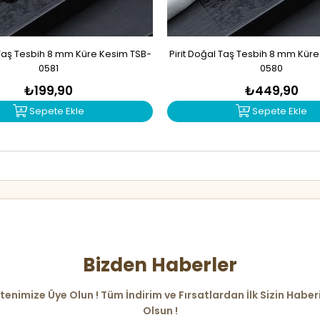
Taş Tesbih 8 mm Küre Kesim TSB-
Pirit Doğal Taş Tesbih 8 mm Kür
0581
0580
₺199,90
₺449,90
Sepete Ekle
Sepete Ekle
Bizden Haberler
tenimize Üye Olun ! Tüm İndirim ve Fırsatlardan İlk Sizin Haber
Olsun !