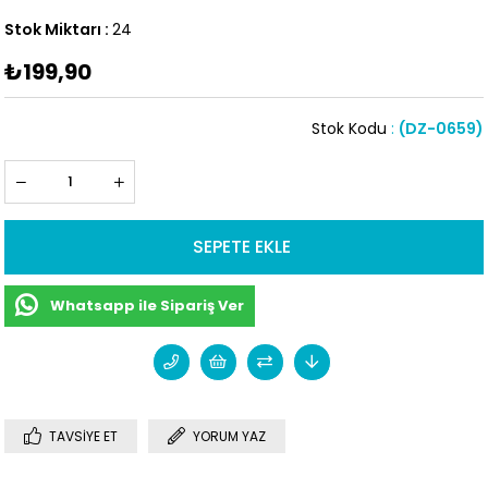
Stok Miktarı
:
24
₺199,90
Stok Kodu
(DZ-0659)
Whatsapp ile Sipariş Ver
TAVSIYE ET
YORUM YAZ