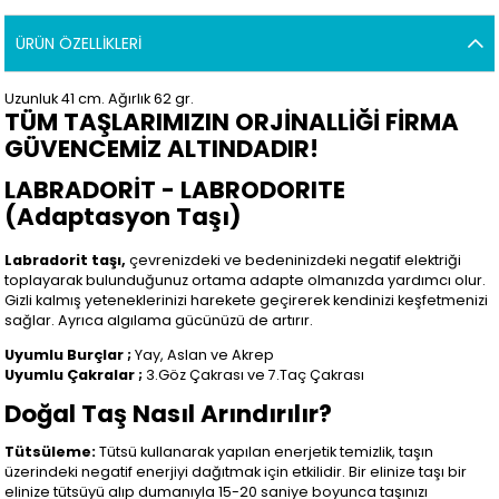
ÜRÜN ÖZELLIKLERI
Uzunluk 41 cm. Ağırlık 62 gr.
TÜM TAŞLARIMIZIN ORJİNALLİĞİ FİRMA
GÜVENCEMİZ ALTINDADIR!
LABRADORİT - LABRODORITE
(Adaptasyon Taşı)
Labradorit taşı,
çevrenizdeki ve bedeninizdeki negatif elektriği
toplayarak bulunduğunuz ortama adapte olmanızda yardımcı olur.
Gizli kalmış yeteneklerinizi harekete geçirerek kendinizi keşfetmenizi
sağlar. Ayrıca algılama gücünüzü de artırır.
Uyumlu Burçlar ;
Yay, Aslan ve Akrep
Uyumlu Çakralar ;
3.Göz Çakrası ve 7.Taç Çakrası
Doğal Taş Nasıl Arındırılır?
Tütsüleme:
Tütsü kullanarak yapılan enerjetik temizlik, taşın
üzerindeki negatif enerjiyi dağıtmak için etkilidir. Bir elinize taşı bir
elinize tütsüyü alıp dumanıyla 15-20 saniye boyunca taşınızı