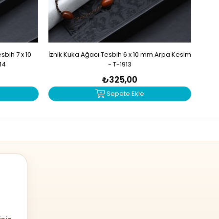
bih 7 x 10
İznik Kuka Ağacı Tesbih 6 x 10 mm Arpa Kesim
İzn
14
- T-1913
₺325,00
Sepete Ekle