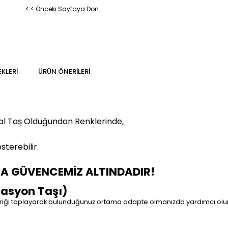
< < Önceki Sayfaya Dön
KLERI
ÜRÜN ÖNERILERI
al Taş Olduğundan Renklerinde,
sterebilir.
MA GÜVENCEMİZ ALTINDADIR!
asyon Taşı)
riği toplayarak bulunduğunuz ortama adapte olmanızda yardımcı olur. G