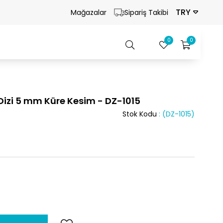
TRY
Mağazalar
Sipariş Takibi
0
0
Dizi 5 mm Küre Kesim - DZ-1015
Stok Kodu
(DZ-1015)