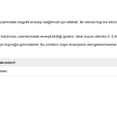
üzerindeki negatif enerjiyi dağıtmak için etkilidir. Bir elinize taşı bir e
utulması, üzerlerindeki enerjik kirliliği giderir. Akar suyun altında 2-3 da
çin toprağa gömülebilir. Bu yöntem, taşın enerjisinin dengelenmesine 
abradorit
 mm