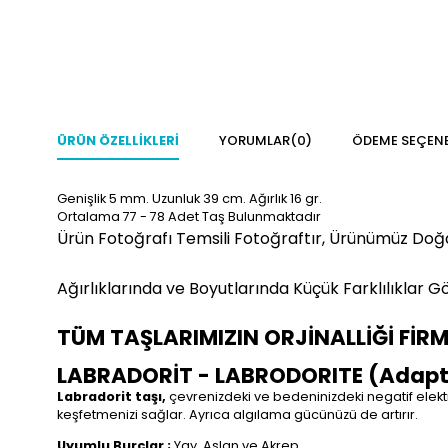
ÜRÜN ÖZELLIKLERI
YORUMLAR
(0)
ÖDEME SEÇENE
Genişlik 5 mm. Uzunluk 39 cm. Ağırlık 16 gr.
Ortalama 77 - 78 Adet Taş Bulunmaktadır
Ürün Fotoğrafı Temsili Fotoğraftır, Ürünümüz Doğ
Ağırlıklarında ve Boyutlarında Küçük Farklılıklar Gö
TÜM TAŞLARIMIZIN ORJİNALLİĞİ FİR
LABRADORİT - LABRODORITE (Adapt
Labradorit taşı,
çevrenizdeki ve bedeninizdeki negatif elekt
keşfetmenizi sağlar. Ayrıca algılama gücünüzü de artırır.
Uyumlu Burçlar ;
Yay, Aslan ve Akrep