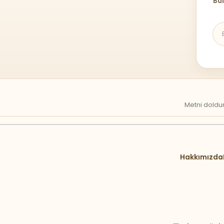
Bül
Metni doldur
Hakkımızda