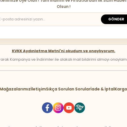
tenimize Üye Olun ! Tüm İndirim ve Fırsatlardan İlk Sizin Haber
Olsun !
GÖNDER
KVKK Aydınlatma Metni'ni okudum ve onaylıyorum.
arak Kampanya ve İndirimler ile alakalı mail bildirimi almayı onaylamış 
Mağazalarımız
İletişim
Sıkça Sorulan Sorular
İade & İptal
Kargo