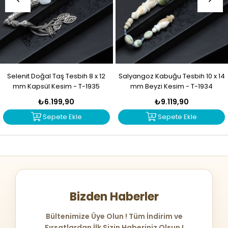
Selenit Doğal Taş Tesbih 8 x 12
Salyangoz Kabuğu Tesbih 10 x 14
mm Kapsül Kesim - T-1935
mm Beyzi Kesim - T-1934
₺6.199,90
₺9.119,90
Sepete Ekle
Sepete Ekle
Bizden Haberler
Bültenimize Üye Olun ! Tüm İndirim ve
Fırsatlardan İlk Sizin Haberiniz Olsun !