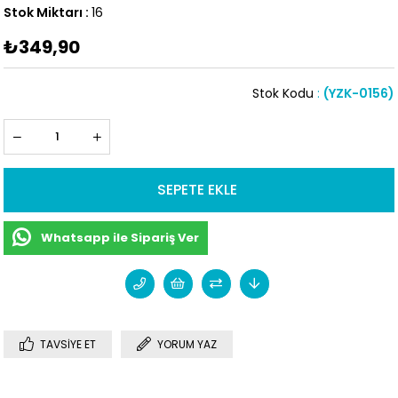
Stok Miktarı
:
16
₺349,90
Stok Kodu
(YZK-0156)
Whatsapp ile Sipariş Ver
TAVSIYE ET
YORUM YAZ