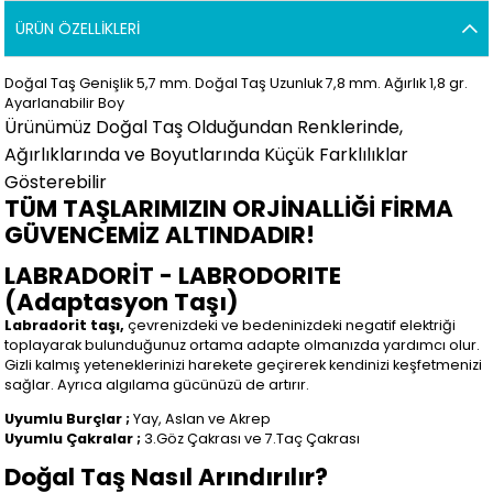
ÜRÜN ÖZELLIKLERI
Doğal Taş Genişlik 5,7 mm. Doğal Taş Uzunluk 7,8 mm. Ağırlık 1,8
gr.
Ayarlanabilir Boy
Ürünümüz Doğal Taş Olduğundan Renklerinde,
Ağırlıklarında ve Boyutlarında Küçük Farklılıklar
Gösterebilir
TÜM TAŞLARIMIZIN ORJİNALLİĞİ FİRMA
GÜVENCEMİZ ALTINDADIR!
LABRADORİT - LABRODORITE
(Adaptasyon Taşı)
Labradorit taşı,
çevrenizdeki ve bedeninizdeki negatif elektriği
toplayarak bulunduğunuz ortama adapte olmanızda yardımcı olur.
Gizli kalmış yeteneklerinizi harekete geçirerek kendinizi keşfetmenizi
sağlar. Ayrıca algılama gücünüzü de artırır.
Uyumlu Burçlar ;
Yay, Aslan ve Akrep
Uyumlu Çakralar ;
3.Göz Çakrası ve 7.Taç Çakrası
Doğal Taş Nasıl Arındırılır?