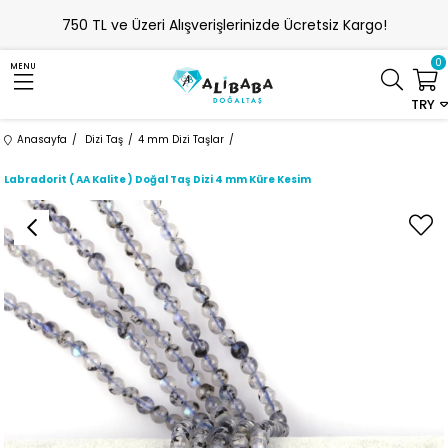
750 TL ve Üzeri Alışverişlerinizde Ücretsiz Kargo!
0
MENU
TRY
Anasayfa
Dizi Taş
4 mm Dizi Taşlar
Labradorit ( AA Kalite ) Doğal Taş Dizi 4 mm Küre Kesim