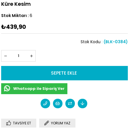
Küre Kesim
Stok Miktarı
:
6
₺439,90
Stok Kodu
(BLK-0384)
Whatsapp ile Sipariş Ver
TAVSIYE ET
YORUM YAZ