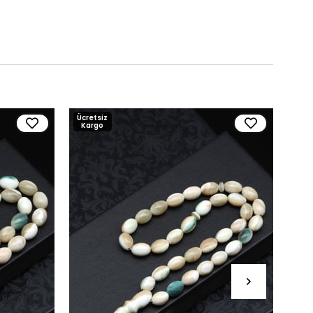
Ücretsiz
Ücre
Kargo
Kar