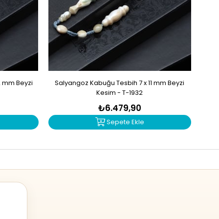
2 mm Beyzi
Salyangoz Kabuğu Tesbih 7 x 11 mm Beyzi
Zu
Kesim - T-1932
₺6.479,90
Sepete Ekle