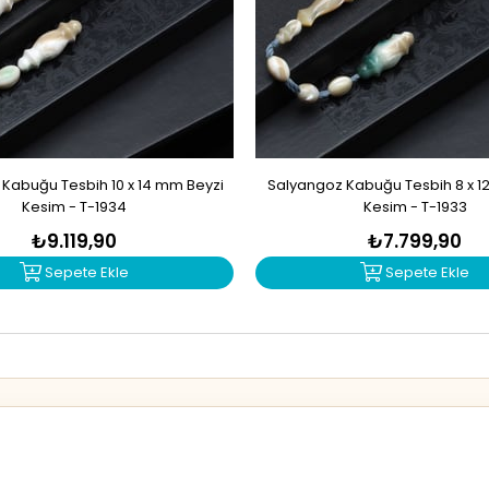
Kabuğu Tesbih 10 x 14 mm Beyzi
Salyangoz Kabuğu Tesbih 8 x 1
Kesim - T-1934
Kesim - T-1933
₺9.119,90
₺7.799,90
Sepete Ekle
Sepete Ekle