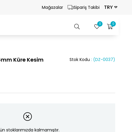
TRY
Mağazalar
Sipariş Takibi
0
0
i 6mm Küre Kesim
Stok Kodu
(DZ-0037)
ün stoklarımızda kalmamıştır.