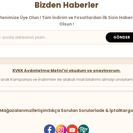
Bizden Haberler
tenimize Üye Olun ! Tüm İndirim ve Fırsatlardan İlk Sizin Haber
Olsun !
GÖNDER
KVKK Aydınlatma Metni'ni okudum ve onaylıyorum.
arak Kampanya ve İndirimler ile alakalı mail bildirimi almayı onaylamış 
Mağazalarımız
İletişim
Sıkça Sorulan Sorular
İade & İptal
Kargo