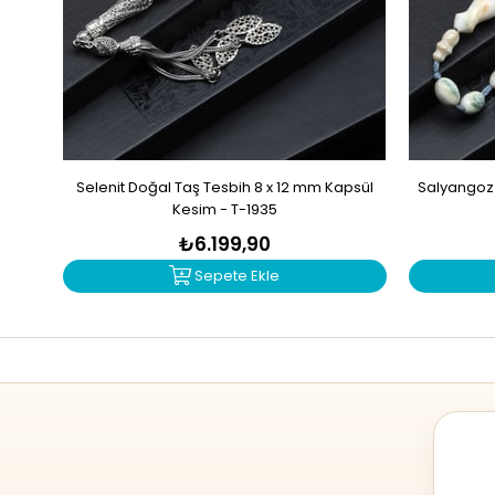
Selenit Doğal Taş Tesbih 8 x 12 mm Kapsül
Salyangoz 
Kesim - T-1935
₺6.199,90
Sepete Ekle