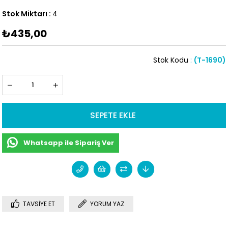
Stok Miktarı
:
4
₺435,00
Stok Kodu
(T-1690)
Whatsapp ile Sipariş Ver
TAVSIYE ET
YORUM YAZ