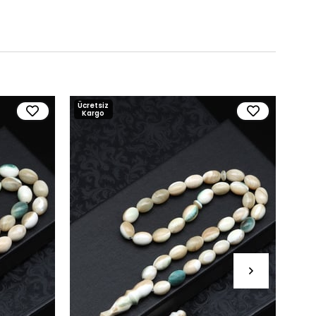
Ücretsiz
Ücre
Kargo
Kar