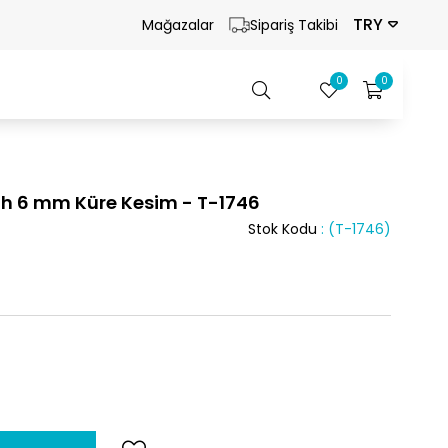
TRY
Mağazalar
Sipariş Takibi
0
0
ih 6 mm Küre Kesim - T-1746
Stok Kodu
(T-1746)