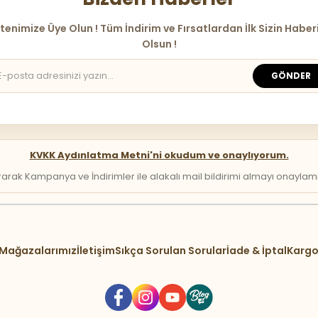
tenimize Üye Olun ! Tüm İndirim ve Fırsatlardan İlk Sizin Haber
Olsun !
GÖNDER
KVKK Aydınlatma Metni'ni okudum ve onaylıyorum.
arak Kampanya ve İndirimler ile alakalı mail bildirimi almayı onaylamış 
Mağazalarımız
İletişim
Sıkça Sorulan Sorular
İade & İptal
Kargo