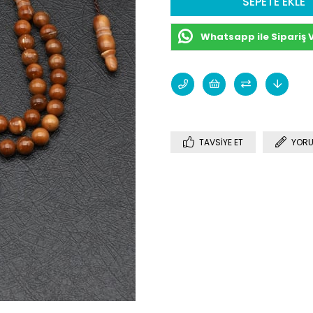
Whatsapp ile Sipariş 
TAVSIYE ET
YORU