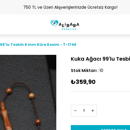
750 TL ve Üzeri Alışverişlerinizde Ücretsiz Kargo!
99'lu Tesbih 6 mm Küre Kesim - T-1746
Kuka Ağacı 99'lu Tesb
Stok Miktarı
:
10
₺359,90