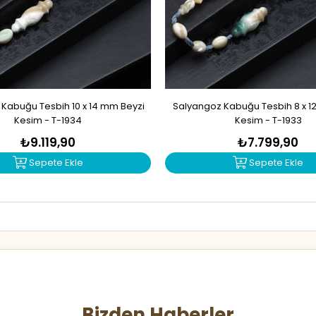
Kabuğu Tesbih 10 x 14 mm Beyzi
Salyangoz Kabuğu Tesbih 8 x 1
Kesim - T-1934
Kesim - T-1933
₺9.119,90
₺7.799,90
Sepete Ekle
Sepete Ekle
Bizden Haberler