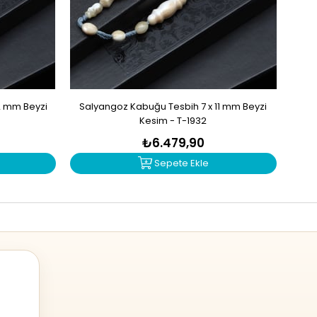
2 mm Beyzi
Salyangoz Kabuğu Tesbih 7 x 11 mm Beyzi
Zu
Kesim - T-1932
₺6.479,90
Sepete Ekle