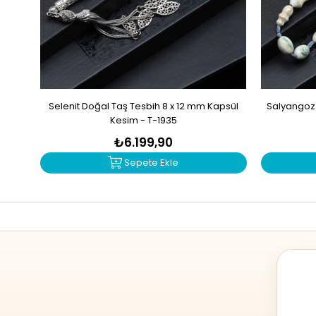
Selenit Doğal Taş Tesbih 8 x 12 mm Kapsül
Salyangoz 
Kesim - T-1935
₺6.199,90
Sepete Ekle