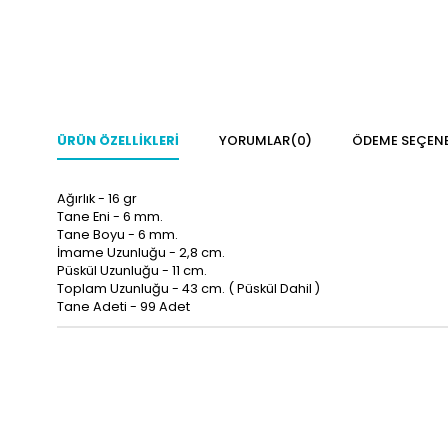
ÜRÜN ÖZELLIKLERI
YORUMLAR
(0)
ÖDEME SEÇENE
Ağırlık - 16 gr
Tane Eni - 6 mm.
Tane Boyu - 6 mm.
İmame Uzunluğu - 2,8 cm.
Püskül Uzunluğu - 11 cm.
Toplam Uzunluğu - 43 cm. ( Püskül Dahil )
Tane Adeti - 99 Adet