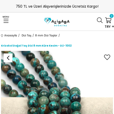
750 TL ve Üzeri Alışverişlerinizde Ücretsiz Kargo!
0
MENU
TRY
Anasayfa
Dizi Taş
8 mm Dizi Taşlar
Krizokol Doğal Taş Dizi 8 mm Küre Kesim - DZ-1002