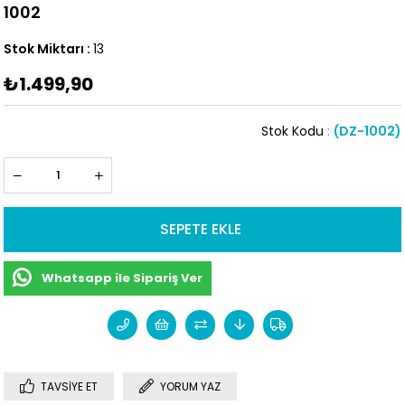
1002
Stok Miktarı
:
13
₺1.499,90
Stok Kodu
(DZ-1002)
Whatsapp ile Sipariş Ver
TAVSIYE ET
YORUM YAZ