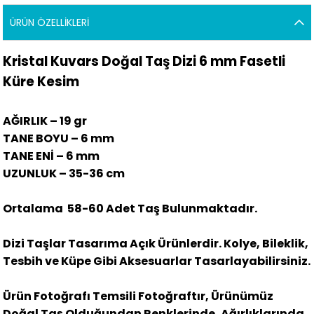
ÜRÜN ÖZELLIKLERI
Kristal Kuvars Doğal Taş Dizi 6 mm Fasetli
Küre Kesim
AĞIRLIK – 19 gr
TANE BOYU – 6 mm
TANE ENİ – 6 mm
UZUNLUK – 35-36 cm
Ortalama
58-60 Adet Taş Bulunmaktadır.
Dizi Taşlar Tasarıma Açık Ürünlerdir. Kolye, Bileklik,
Tesbih ve Küpe Gibi Aksesuarlar Tasarlayabilirsiniz.
Ürün Fotoğrafı Temsili Fotoğraftır, Ürünümüz
Doğal Taş Olduğundan Renklerinde, Ağırlıklarında