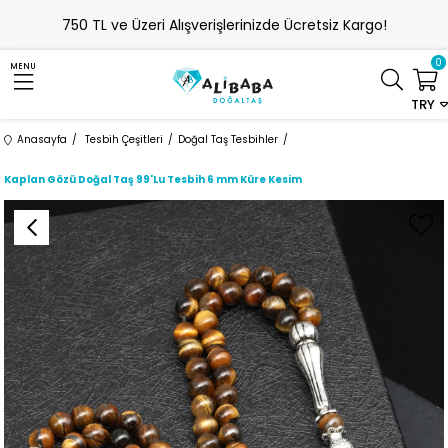
750 TL ve Üzeri Alışverişlerinizde Ücretsiz Kargo!
0
MENU
TRY
Anasayfa
Tesbih Çeşitleri
Doğal Taş Tesbihler
Kaplan Gözü Doğal Taş 99'Lu Tesbih 6 mm Küre Kesim