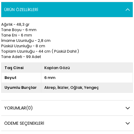
ÜRÜN ÖZELLIKLERI
Ağırlık - 48,3 gr
Tane Boyu - 6
mm
Tane Eni - 6 mm
İmame Uzunluğu - 2,8 cm
Püskül Uzunluğu - 8 cm
Toplam Uzunluğu - 44
cm ( Püskül Dahil )
Tane Adeti - 99 Adet
Taş Cinsi
Kaplan Gözü
Boyut
6 mm
Uyumlu Burçlar
Akrep
İkizler
Oğlak
Yengeç
YORUMLAR
(0)
ÖDEME SEÇENEKLERI