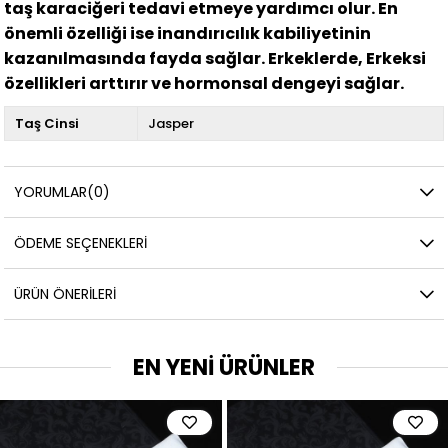
taş karaciğeri tedavi etmeye yardımcı olur. En
önemli özelliği ise inandırıcılık kabiliyetinin
kazanılmasında fayda sağlar. Erkeklerde, Erkeksi
özellikleri arttırır ve hormonsal dengeyi sağlar.
Taş Cinsi
Jasper
YORUMLAR
(0)
ÖDEME SEÇENEKLERI
ÜRÜN ÖNERILERI
EN YENİ ÜRÜNLER