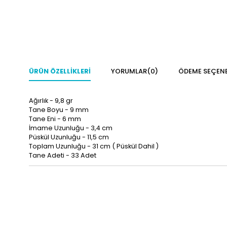
ÜRÜN ÖZELLIKLERI
YORUMLAR
(0)
ÖDEME SEÇENE
Ağırlık - 9,8 gr
Tane Boyu - 9
mm
Tane Eni - 6 mm
İmame Uzunluğu - 3,4 cm
Püskül Uzunluğu - 11,5 cm
Toplam Uzunluğu - 31
cm ( Püskül Dahil )
Tane Adeti - 33 Adet