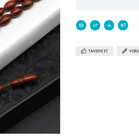
TAVSIYE ET
YORU