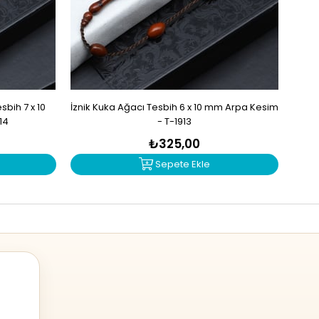
bih 7 x 10
İznik Kuka Ağacı Tesbih 6 x 10 mm Arpa Kesim
İzn
14
- T-1913
₺325,00
Sepete Ekle