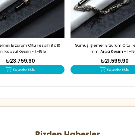
meli Erzurum Oltu Tesbih 8 x 10
Gümüş İşlemeli Erzurum Oltu Tes
. Kapsül Kesim - T-1915
mm. Arpa Kesim - T-19
₺23.759,90
₺21.599,90
Sepete Ekle
Sepete Ekle
Bizden Haberler