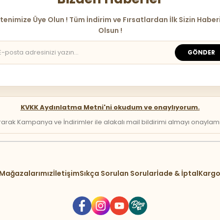
tenimize Üye Olun ! Tüm İndirim ve Fırsatlardan İlk Sizin Haber
Olsun !
GÖNDER
KVKK Aydınlatma Metni'ni okudum ve onaylıyorum.
arak Kampanya ve İndirimler ile alakalı mail bildirimi almayı onaylamış 
Mağazalarımız
İletişim
Sıkça Sorulan Sorular
İade & İptal
Kargo