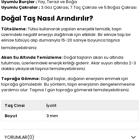
Uyumlu Burçlar ;
Yay, Terazi ve Boğa
Uyumlu Çakralar ;
3.Göz Çakrası, 7.Taç Çakrası ve 5.Boğaz Çakrası
Doğal Taş Nasıl Arındırılır?
Tütsüleme:
Tütsü kullanarak yapılan enerjetik temizlik, taşın
üzerindeki negatif enerjiyi dağıtmak için etkilidir. Bir elinize taşı bir
elinize tütsüyü alıp dumanıyla 15-20 saniye boyunca taşınızı
temizleyebilirsiniz.
Akan Su Altında Temizleme:
Doğal taşların akan su altında
tutulması, üzerlerindeki enerjik kirliliği giderir. Akar suyun altında 2-3
dakika yıkayarak taşınızı temizleyebilirsiniz.
Toprağa Gömme:
Doğal taşlar, doğanın enerjisini emmek için
toprağa gömülebilir. Bu yöntem, taşın enerjisinin dengelenmesine
yardımcı olur. Taşınızı 1 gün toprağa gömerek temizleyebilirsiniz.
Taş Cinsi
İyolit
Boyut
3 mm
YORUMLAR
(0)