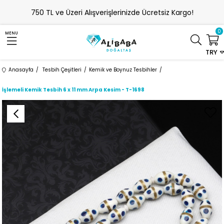
750 TL ve Üzeri Alışverişlerinizde Ücretsiz Kargo!
0
MENU
TRY
Anasayfa
Tesbih Çeşitleri
Kemik ve Boynuz Tesbihler
İşlemeli Kemik Tesbih 6 x 11 mm Arpa Kesim - T-1698