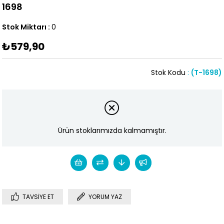
1698
Stok Miktarı
:
0
₺579,90
Stok Kodu
(T-1698)
Ürün stoklarımızda kalmamıştır.
TAVSIYE ET
YORUM YAZ