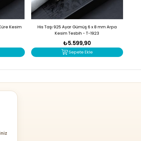
Küre Kesim
His Taşı 925 Ayar Gümüş 6 x 8 mm Arpa
Zu
Kesim Tesbih - T-1923
₺5.599,90
Sepete Ekle
iniz