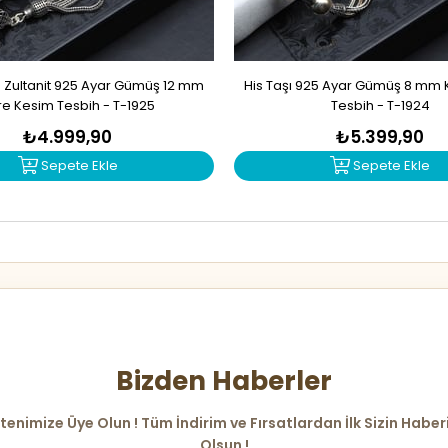
 Zultanit 925 Ayar Gümüş 12 mm
His Taşı 925 Ayar Gümüş 8 mm 
re Kesim Tesbih - T-1925
Tesbih - T-1924
₺4.999,90
₺5.399,90
Sepete Ekle
Sepete Ekle
Bizden Haberler
tenimize Üye Olun ! Tüm İndirim ve Fırsatlardan İlk Sizin Haber
Olsun !