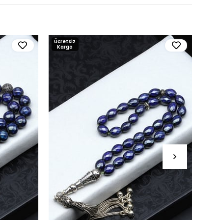
Ücretsiz
Ücre
Kargo
Kar