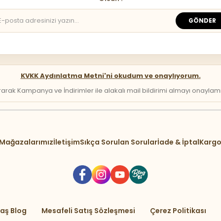
GÖNDER
KVKK Aydınlatma Metni'ni okudum ve onaylıyorum.
arak Kampanya ve İndirimler ile alakalı mail bildirimi almayı onaylamış 
Mağazalarımız
İletişim
Sıkça Sorulan Sorular
İade & İptal
Kargo
aş Blog
Mesafeli Satış Sözleşmesi
Çerez Politikası