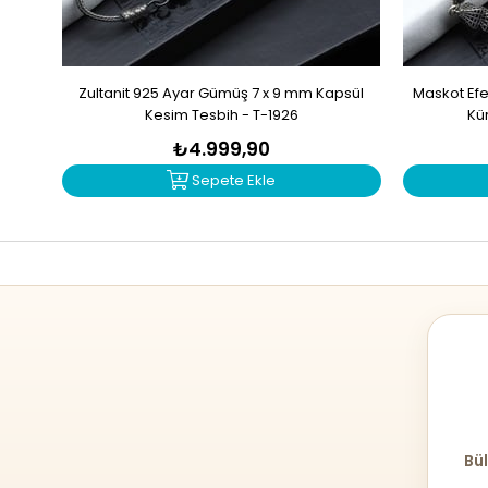
Zultanit 925 Ayar Gümüş 7 x 9 mm Kapsül
Maskot Efe
Kesim Tesbih - T-1926
Kü
₺4.999,90
Sepete Ekle
Bül