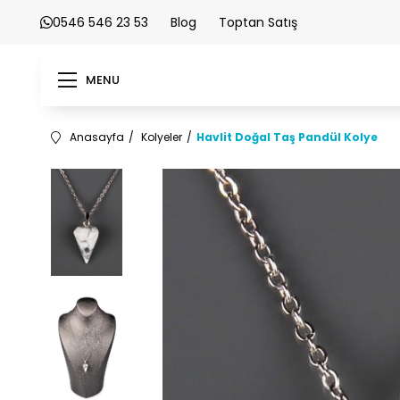
0546 546 23 53
Blog
Toptan Satış
MENU
Anasayfa
Kolyeler
Havlit Doğal Taş Pandül Kolye