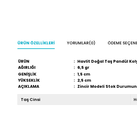
ÜRÜN ÖZELLIKLERI
YORUMLAR
(0)
ÖDEME SEÇENE
ÜRÜN
:
Havlit Doğal Taş Pandül Kol
AĞIRLIĞI
:
6,5 gr
GENİŞLİK
:
1,5 cm
YÜKSEKLİK
:
2,5 cm
AÇIKLAMA
:
Zincir Modeli Stok Durumuna
Taş Cinsi
H