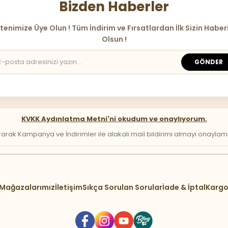
Bizden Haberler
tenimize Üye Olun ! Tüm İndirim ve Fırsatlardan İlk Sizin Haber
Olsun !
GÖNDER
KVKK Aydınlatma Metni'ni okudum ve onaylıyorum.
arak Kampanya ve İndirimler ile alakalı mail bildirimi almayı onaylamış 
Mağazalarımız
İletişim
Sıkça Sorulan Sorular
İade & İptal
Kargo