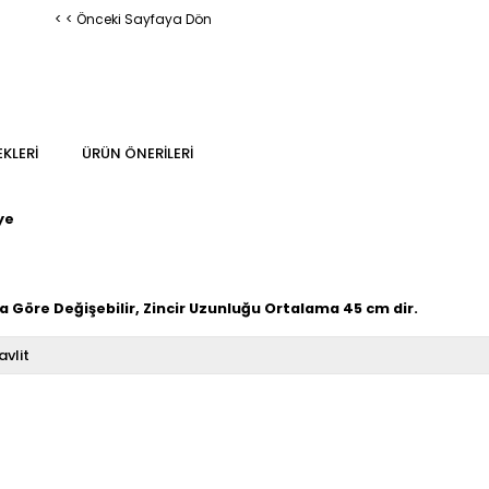
< < Önceki Sayfaya Dön
KLERI
ÜRÜN ÖNERILERI
ye
 Göre Değişebilir, Zincir Uzunluğu Ortalama 45 cm dir.
avlit