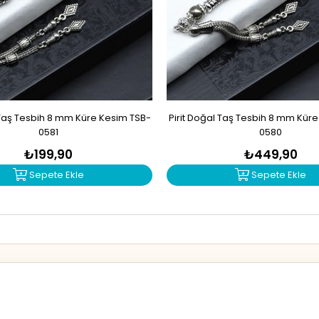
Taş Tesbih 8 mm Küre Kesim TSB-
Pirit Doğal Taş Tesbih 8 mm Kür
0581
0580
₺199,90
₺449,90
Sepete Ekle
Sepete Ekle