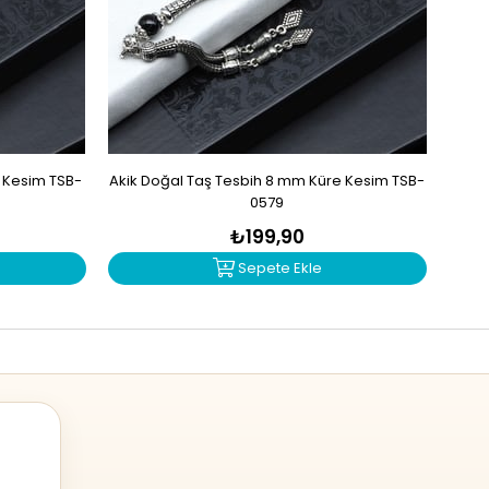
e Kesim TSB-
Akik Doğal Taş Tesbih 8 mm Küre Kesim TSB-
Mad
0579
₺199,90
Sepete Ekle