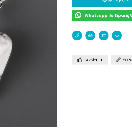
Whatsapp ile Sipariş 
TAVSIYE ET
YORU