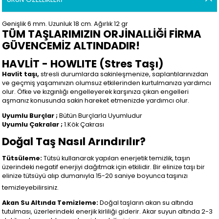
Genişlik 6
mm.
Uzunluk 18 cm. Ağırlık 12 gr
TÜM TAŞLARIMIZIN ORJİNALLİĞİ FİRMA
GÜVENCEMİZ ALTINDADIR!
HAVLİT - HOWLITE (Stres Taşı)
Havlit taşı,
stresli durumlarda sakinleşmenize, saplantılarınızdan
ve geçmiş yaşamınızın olumsuz etkilerinden kurtulmanıza yardımcı
olur. Öfke ve kızgınlığı engelleyerek karşınıza çıkan engelleri
aşmanız konusunda sakin hareket etmenizde yardımcı olur.
Uyumlu Burçlar ;
Bütün Burçlarla Uyumludur
Uyumlu Çakralar ;
1.Kök Çakrası
Doğal Taş Nasıl Arındırılır?
Tütsüleme:
Tütsü kullanarak yapılan enerjetik temizlik, taşın
üzerindeki negatif enerjiyi dağıtmak için etkilidir. Bir elinize taşı bir
elinize tütsüyü alıp dumanıyla 15-20 saniye boyunca taşınızı
temizleyebilirsiniz.
Akan Su Altında Temizleme:
Doğal taşların akan su altında
tutulması, üzerlerindeki enerjik kirliliği giderir. Akar suyun altında 2-3