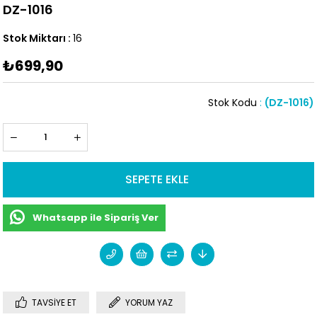
DZ-1016
Stok Miktarı
:
16
₺699,90
Stok Kodu
(DZ-1016)
Whatsapp ile Sipariş Ver
TAVSIYE ET
YORUM YAZ