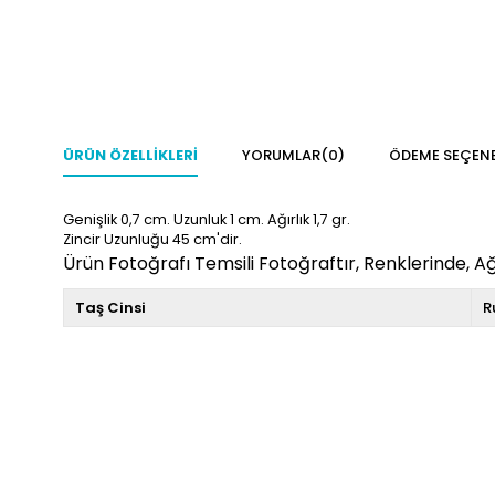
ÜRÜN ÖZELLIKLERI
YORUMLAR
(0)
ÖDEME SEÇENE
Genişlik 0,7
cm. Uzunluk 1
cm. Ağırlık 1,7
gr.
Zincir Uzunluğu 45 cm'dir.
Ürün Fotoğrafı Temsili Fotoğraftır, Renklerinde, Ağı
Taş Cinsi
R