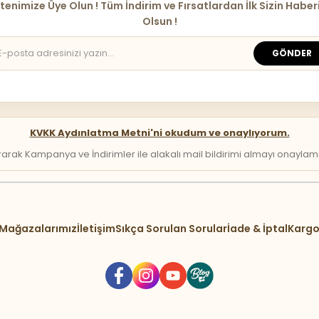
tenimize Üye Olun ! Tüm İndirim ve Fırsatlardan İlk Sizin Haber
Olsun !
GÖNDER
KVKK Aydınlatma Metni'ni okudum ve onaylıyorum.
arak Kampanya ve İndirimler ile alakalı mail bildirimi almayı onaylamış 
Mağazalarımız
İletişim
Sıkça Sorulan Sorular
İade & İptal
Kargo