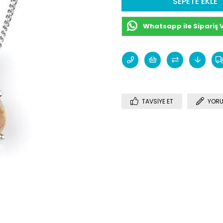
Whatsapp ile Sipariş 
TAVSIYE ET
YORU