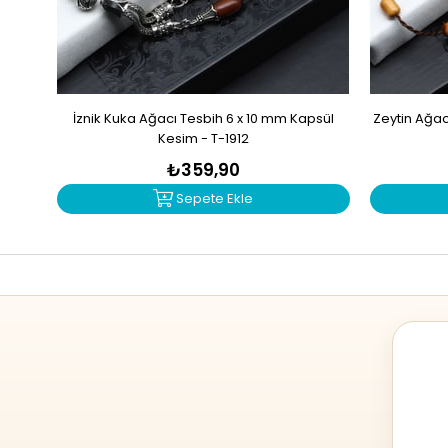
İznik Kuka Ağacı Tesbih 6 x 10 mm Kapsül
Zeytin Ağac
Kesim - T-1912
₺359,90
Sepete Ekle