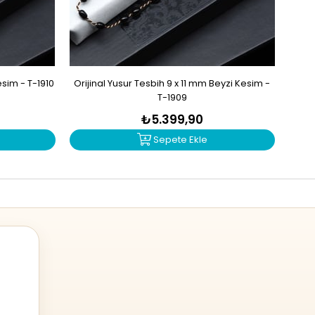
sim - T-1910
Orijinal Yusur Tesbih 9 x 11 mm Beyzi Kesim -
İşl
T-1909
₺5.399,90
Sepete Ekle