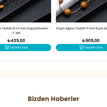
ı Tesbih 8 x 11 mm Kapsül Kesim -
Kayın Ağacı Tesbih 11 mm Küre Ke
T-1911
₺435,00
₺505,00
Sepete Ekle
Sepete Ekle
Bizden Haberler