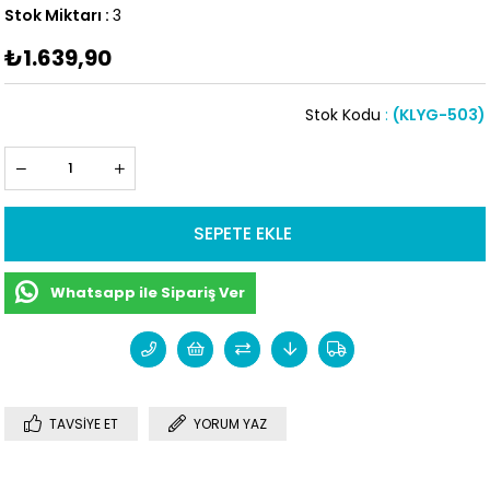
Stok Miktarı
:
3
₺1.639,90
Stok Kodu
(KLYG-503)
Whatsapp ile Sipariş Ver
TAVSIYE ET
YORUM YAZ