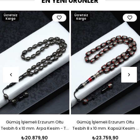
EN YENİ ÜRÜNLER
Ücretsiz
Ücretsiz
Kargo
Kargo
Gümüş İşlemeli Erzurum Oltu
Gümüş İşlemeli Erzurum Oltu
Tesbih 6 x 10 mm. Arpa Kesim - T-
Tesbih 8 x 10 mm. Kapsül Kesim -
1916
T-1915
₺20.879,90
₺23.759,90