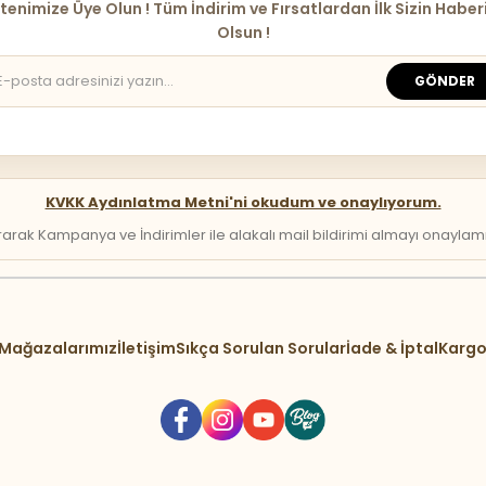
tenimize Üye Olun ! Tüm İndirim ve Fırsatlardan İlk Sizin Haber
Olsun !
GÖNDER
KVKK Aydınlatma Metni'ni okudum ve onaylıyorum.
arak Kampanya ve İndirimler ile alakalı mail bildirimi almayı onaylamış 
Mağazalarımız
İletişim
Sıkça Sorulan Sorular
İade & İptal
Kargo