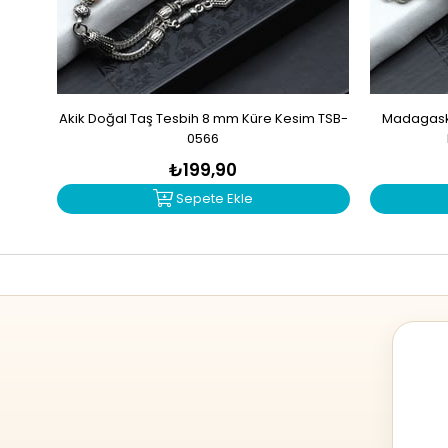
Akik Doğal Taş Tesbih 8 mm Küre Kesim TSB-
Madagaska
0566
₺199,90
Sepete Ekle