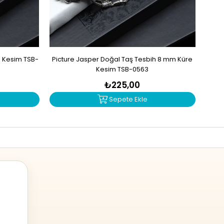
e Kesim TSB-
Picture Jasper Doğal Taş Tesbih 8 mm Küre
Jasp
Kesim TSB-0563
₺225,00
Sepete Ekle