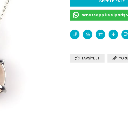
Whatsapp ile Sipariş 
TAVSIYE ET
YORU