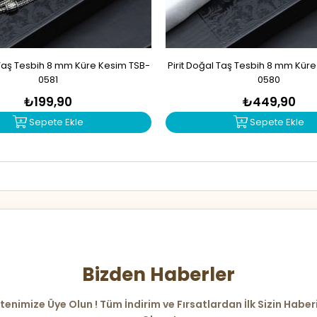
Taş Tesbih 8 mm Küre Kesim TSB-
Pirit Doğal Taş Tesbih 8 mm Kür
0581
0580
₺199,90
₺449,90
Sepete Ekle
Sepete Ekle
Bizden Haberler
tenimize Üye Olun ! Tüm İndirim ve Fırsatlardan İlk Sizin Haber