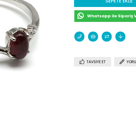
Whatsapp ile Sipariş 
TAVSIYE ET
YORU