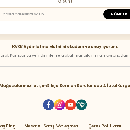
Olsun !
GÖNDER
KVKK Aydınlatma Metni'ni okudum ve onaylıyorum.
arak Kampanya ve İndirimler ile alakalı mail bildirimi almayı onaylamış 
Mağazalarımız
İletişim
Sıkça Sorulan Sorular
İade & İptal
Kargo
aş Blog
Mesafeli Satış Sözleşmesi
Çerez Politikası