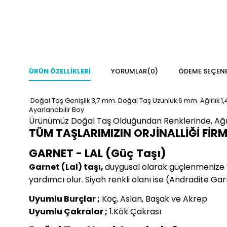
ÜRÜN ÖZELLIKLERI
YORUMLAR
(0)
ÖDEME SEÇENE
Doğal Taş Genişlik 3,7 mm. Doğal Taş Uzunluk 6 mm. Ağırlık 1,
Ayarlanabilir Boy
Ürünümüz Doğal Taş Olduğundan Renklerinde, Ağırlı
TÜM TAŞLARIMIZIN ORJİNALLİĞİ FİR
GARNET - LAL (Güç Taşı)
Garnet (Lal) taşı,
duygusal olarak güçlenmenize y
yardımcı olur. Siyah renkli olanı ise (Andradite Gar
Uyumlu Burçlar ;
Koç, Aslan, Başak ve Akrep
Uyumlu Çakralar ;
1.Kök Çakrası