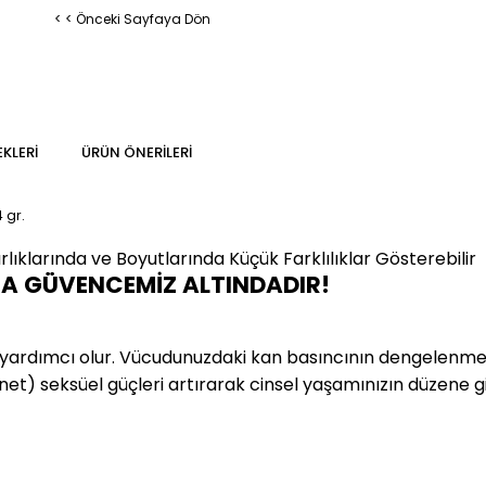
< < Önceki Sayfaya Dön
KLERI
ÜRÜN ÖNERILERI
4
gr.
klarında ve Boyutlarında Küçük Farklılıklar Gösterebilir
MA GÜVENCEMİZ ALTINDADIR!
ardımcı olur. Vücudunuzdaki kan basıncının dengelenmesi
net) seksüel güçleri artırarak cinsel yaşamınızın düzene gi