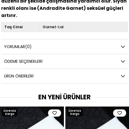
düzenli bir şekilde çalışmasına yardımcı olur. Siyah
renkli olanı ise (Andradite Garnet) seksüel güçleri
artırır.
Taş Cinsi
Garnet-Lal
YORUMLAR
(0)
ÖDEME SEÇENEKLERI
ÜRÜN ÖNERILERI
EN YENİ ÜRÜNLER
Ücretsiz
Ücretsiz
Kargo
Kargo