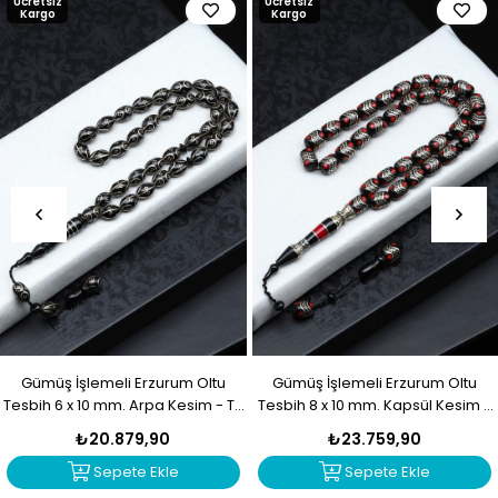
Ücretsiz
Ücretsiz
Kargo
Kargo
Gümüş İşlemeli Erzurum Oltu
Gümüş İşlemeli Erzurum Oltu
Tesbih 6 x 10 mm. Arpa Kesim - T-
Tesbih 8 x 10 mm. Kapsül Kesim -
1916
T-1915
₺20.879,90
₺23.759,90
Sepete Ekle
Sepete Ekle