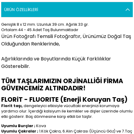
ÜRÜN ÖZELLIKLERI
Genişlik 8 x 12 mm. Uzunluk 39 cm. Ağırlık 33 gr.
Ortalam 44 - 45 Adet Taş Bulunmaktadır
Ürün Fotoğrafı Temsili Fotoğraftır, Ürünümüz Doğal Taş
Olduğundan Renklerinde,
Ağırlıklarında ve Boyutlarında Küçük Farklılıklar
Gösterebilir.
TÜM TAŞLARIMIZIN ORJİNALLİĞİ FİRMA
GÜVENCEMİZ ALTINDADIR!
FLORiT - FLUORITE (Enerji Koruyan Taş)
Florit taşı,
dengeleyici etkisiyle vücuttaki enerjinizi korumaya
yardımcı olur. İçerdiği kalsiyum ile kemikler ve dişler üzerinde olumlu
etki gösterir. Baş dönmesine karşı etkili bir taştır.
Uyumlu Burçlar ;
Kova
Uyumlu Çakralar ;
1.Kök Çakra, 6.Alın Çakrası (Üçüncü Göz) ve 7.Taç