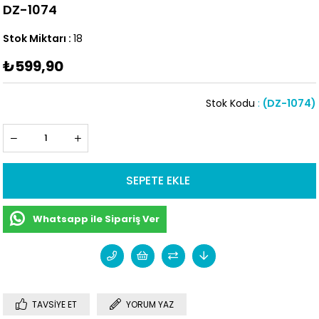
DZ-1074
Stok Miktarı
:
18
₺599,90
Stok Kodu
(DZ-1074)
Whatsapp ile Sipariş Ver
TAVSIYE ET
YORUM YAZ