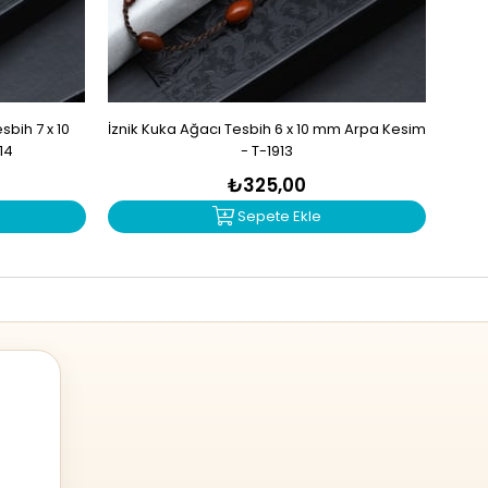
bih 7 x 10
İznik Kuka Ağacı Tesbih 6 x 10 mm Arpa Kesim
İzn
14
- T-1913
₺325,00
Sepete Ekle