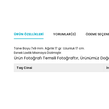
ÜRÜN ÖZELLIKLERI
YORUMLAR
(0)
ÖDEME SEÇENE
Tane Boyu 7x9 mm. Ağırlık 17 gr. Uzunluk 17 cm.
Esnek Lastik Misinaya Dizilmiştir.
Ürün Fotoğrafı Temsili Fotoğraftır, Ürünümüz Doğal
Taş Cinsi
İ