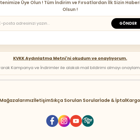
tenimize Üye Olun ! Tüm İndirim ve Fırsatlardan İlk Sizin Haber
Olsun !
GÖNDER
KVKK Aydınlatma Metni'ni okudum ve onaylıyorum.
arak Kampanya ve İndirimler ile alakalı mail bildirimi almayı onaylamış 
Mağazalarımız
İletişim
Sıkça Sorulan Sorular
İade & İptal
Kargo