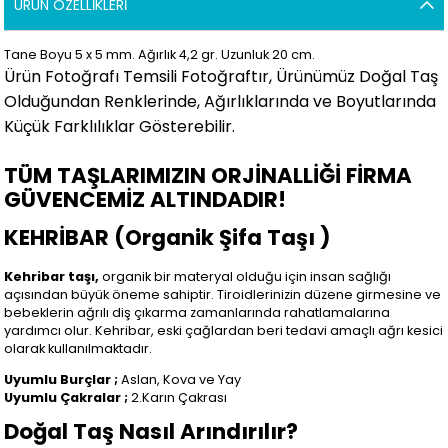
ÜRÜN ÖZELLIKLERI
Tane Boyu 5 x 5 mm. Ağırlık 4,2 gr. Uzunluk 20 cm.
Ürün Fotoğrafı Temsili Fotoğraftır, Ürünümüz Doğal Taş
Olduğundan Renklerinde, Ağırlıklarında ve Boyutlarında
Küçük Farklılıklar Gösterebilir
.
TÜM TAŞLARIMIZIN ORJİNALLİĞİ FİRMA
GÜVENCEMİZ ALTINDADIR!
KEHRİBAR (Organik Şifa Taşı )
Kehribar taşı,
organik bir materyal olduğu için insan sağlığı
açısından büyük öneme sahiptir. Tiroidlerinizin düzene girmesine ve
bebeklerin ağrılı diş çıkarma zamanlarında rahatlamalarına
yardımcı olur. Kehribar, eski çağlardan beri tedavi amaçlı ağrı kesici
olarak kullanılmaktadır.
Uyumlu Burçlar ;
Aslan, Kova ve Yay
Uyumlu Çakralar ;
2.Karın Çakrası
Doğal Taş Nasıl Arındırılır?