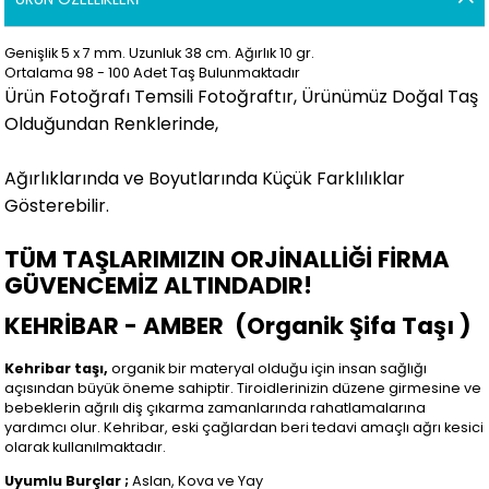
Genişlik 5 x 7 mm. Uzunluk 38 cm. Ağırlık 10 gr.
Ortalama 98 - 100 Adet Taş Bulunmaktadır
Ürün Fotoğrafı Temsili Fotoğraftır, Ürünümüz Doğal Taş
Olduğundan Renklerinde,
Ağırlıklarında ve Boyutlarında Küçük Farklılıklar
Gösterebilir.
TÜM TAŞLARIMIZIN ORJİNALLİĞİ FİRMA
GÜVENCEMİZ ALTINDADIR!
KEHRİBAR - AMBER
(Organik Şifa Taşı )
Kehribar taşı,
organik bir materyal olduğu için insan sağlığı
açısından büyük öneme sahiptir. Tiroidlerinizin düzene girmesine ve
bebeklerin ağrılı diş çıkarma zamanlarında rahatlamalarına
yardımcı olur. Kehribar, eski çağlardan beri tedavi amaçlı ağrı kesici
olarak kullanılmaktadır.
Uyumlu Burçlar ;
Aslan, Kova ve Yay