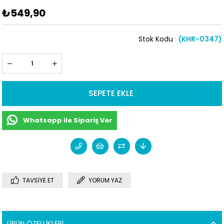
₺549,90
Stok Kodu
(KHR-0347)
Whatsapp ile Sipariş Ver
TAVSIYE ET
YORUM YAZ
ÜRÜN ÖZELLIKLERI