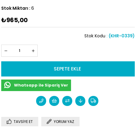
Stok Miktarı
:
6
₺965,00
Stok Kodu
(KHR-0339)
Whatsapp ile Sipariş Ver
TAVSIYE ET
YORUM YAZ