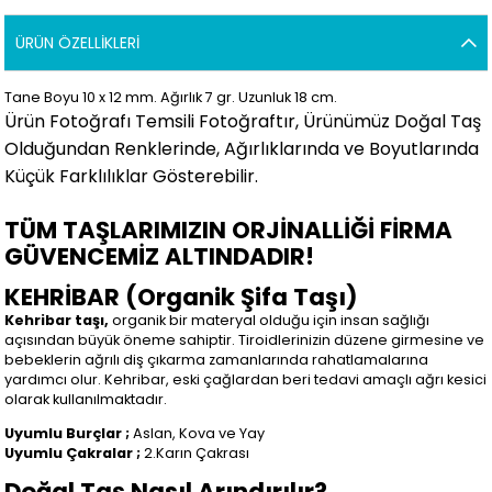
ÜRÜN ÖZELLIKLERI
Tane Boyu 10 x 12 mm. Ağırlık 7 gr. Uzunluk 18 cm.
Ürün Fotoğrafı Temsili Fotoğraftır, Ürünümüz Doğal Taş
Olduğundan Renklerinde, Ağırlıklarında ve Boyutlarında
Küçük Farklılıklar Gösterebilir
.
TÜM TAŞLARIMIZIN ORJİNALLİĞİ FİRMA
GÜVENCEMİZ ALTINDADIR!
KEHRİBAR (Organik Şifa Taşı)
Kehribar taşı,
organik bir materyal olduğu için insan sağlığı
açısından büyük öneme sahiptir. Tiroidlerinizin düzene girmesine ve
bebeklerin ağrılı diş çıkarma zamanlarında rahatlamalarına
yardımcı olur. Kehribar, eski çağlardan beri tedavi amaçlı ağrı kesici
olarak kullanılmaktadır.
Uyumlu Burçlar ;
Aslan, Kova ve Yay
Uyumlu Çakralar ;
2.Karın Çakrası
Doğal Taş Nasıl Arındırılır?