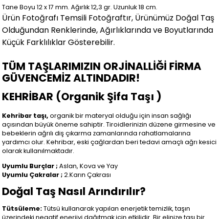
Tane Boyu 12 x 17 mm. Ağırlık 12,3 gr. Uzunluk 18 cm.
Ürün Fotoğrafı Temsili Fotoğraftır, Ürünümüz Doğal Taş
Olduğundan Renklerinde, Ağırlıklarında ve Boyutlarında
Küçük Farklılıklar Gösterebilir
.
TÜM TAŞLARIMIZIN ORJİNALLİĞİ FİRMA
GÜVENCEMİZ ALTINDADIR!
KEHRİBAR (Organik Şifa Taşı )
Kehribar taşı,
organik bir materyal olduğu için insan sağlığı
açısından büyük öneme sahiptir. Tiroidlerinizin düzene girmesine ve
bebeklerin ağrılı diş çıkarma zamanlarında rahatlamalarına
yardımcı olur. Kehribar, eski çağlardan beri tedavi amaçlı ağrı kesici
olarak kullanılmaktadır.
Uyumlu Burçlar ;
Aslan, Kova ve Yay
Uyumlu Çakralar ;
2.Karın Çakrası
Doğal Taş Nasıl Arındırılır?
Tütsüleme:
Tütsü kullanarak yapılan enerjetik temizlik, taşın
üzerindeki negatif enerjiyi dağıtmak için etkilidir. Bir elinize taşı bir