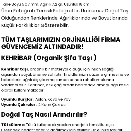
Tane Boyu 5 x 7 mm. Ağırlık 7,2 gr. Uzunluk 18 cm.
Ürün Fotoğrafı Temsili Fotoğraftır, Ürünümüz Doğal Taş
Olduğundan Renklerinde, Ağırlıklarında ve Boyutlarında
Küçük Farklılıklar Gösterebilir
.
TÜM TAŞLARIMIZIN ORJİNALLİĞİ FİRMA
GÜVENCEMİZ ALTINDADIR!
KEHRİBAR (Organik Şifa Taşı )
Kehribar taşı,
organik bir materyal olduğu için insan sağlığı
açısından büyük öneme sahiptir. Tiroidlerinizin düzene girmesine ve
bebeklerin ağrılı diş çıkarma zamanlarında rahatlamalarına
yardımcı olur. Kehribar, eski çağlardan beri tedavi amaçlı ağrı kesici
olarak kullanılmaktadır.
Uyumlu Burçlar ;
Aslan, Kova ve Yay
Uyumlu Çakralar ;
2.Karın Çakrası
Doğal Taş Nasıl Arındırılır?
Tütsüleme:
Tütsü kullanarak yapılan enerjetik temizlik, taşın
üzerindeki negatif enerjiyi dağıtmak için etkilidir. Bir elinize taşı bir