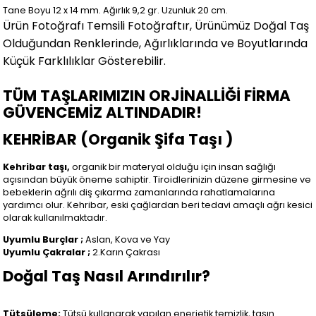
Tane Boyu 12 x 14 mm. Ağırlık 9,2 gr. Uzunluk 20 cm.
Ürün Fotoğrafı Temsili Fotoğraftır, Ürünümüz Doğal Taş
Olduğundan Renklerinde, Ağırlıklarında ve Boyutlarında
Küçük Farklılıklar Gösterebilir
.
TÜM TAŞLARIMIZIN ORJİNALLİĞİ FİRMA
GÜVENCEMİZ ALTINDADIR!
KEHRİBAR (Organik Şifa Taşı )
Kehribar taşı,
organik bir materyal olduğu için insan sağlığı
açısından büyük öneme sahiptir. Tiroidlerinizin düzene girmesine ve
bebeklerin ağrılı diş çıkarma zamanlarında rahatlamalarına
yardımcı olur. Kehribar, eski çağlardan beri tedavi amaçlı ağrı kesici
olarak kullanılmaktadır.
Uyumlu Burçlar ;
Aslan, Kova ve Yay
Uyumlu Çakralar ;
2.Karın Çakrası
Doğal Taş Nasıl Arındırılır?
Tütsüleme:
Tütsü kullanarak yapılan enerjetik temizlik, taşın