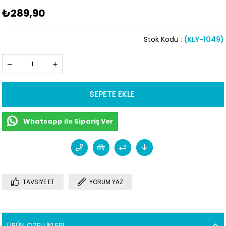
₺289,90
Stok Kodu
(KLY-1049)
Whatsapp ile Sipariş Ver
TAVSIYE ET
YORUM YAZ
ÜRÜN ÖZELLIKLERI