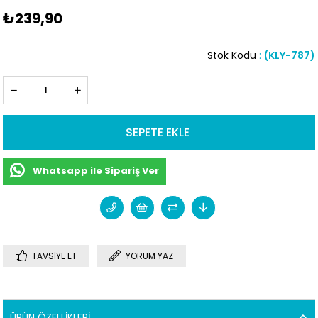
₺239,90
Stok Kodu
(KLY-787)
Whatsapp ile Sipariş Ver
TAVSIYE ET
YORUM YAZ
ÜRÜN ÖZELLIKLERI