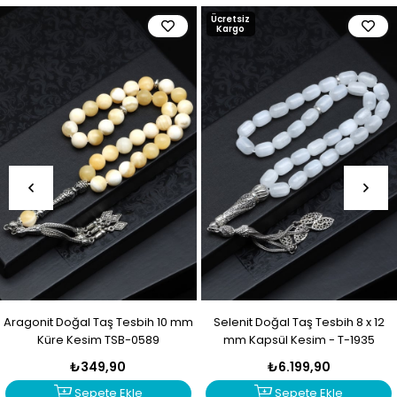
Ücretsiz
Kargo
Aragonit Doğal Taş Tesbih 10 mm
Selenit Doğal Taş Tesbih 8 x 12
Küre Kesim TSB-0589
mm Kapsül Kesim - T-1935
₺349,90
₺6.199,90
Sepete Ekle
Sepete Ekle