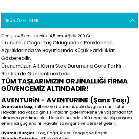
ÜRÜN ÖZELLIKLERI
Genişlik 4,5
cm. Uzunluk 14,5 cm. Ağırlık 209 Gr.
Ürünümüz Doğal Taş Olduğundan Renklerinde,
Ağırlıklarında ve Boyutlarında Küçük Farklılıklar
Gösterebilir.
Ürünümüzün Alt Kısmı Stok Durumuna Göre Farklı
Renklerde Gönderilmektedir.
TÜM TAŞLARIMIZIN ORJİNALLİĞİ FİRMA
GÜVENCEMİZ ALTINDADIR!
AVENTURiN - AVENTURINE (Şans Taşı)
Aventurin taşı,
kalbiniz ve bedeninizdeki duyguları canlı tutar.
Hayatınızda yaşadığınız sıkıntıların giderilmesine ve yaşamdan tat
almanıza yardımcı olur. Hastalık halinde kötü enerjinizi alıp yaşam
enerjinizi güçlendirir. Hayatınıza iyi şans ve bereket getirir.
Uyumlu Burçlar ;
Koç, Boğa, İkizler, Yengeç ve Başak
Uyumlu Çakralar ;
4.Kalp Çakrası