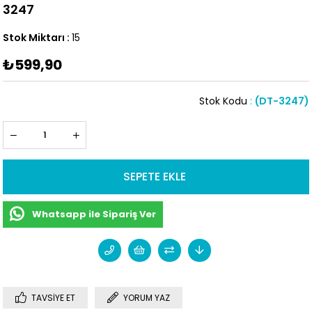
3247
Stok Miktarı
:
15
₺599,90
Stok Kodu
(DT-3247)
Whatsapp ile Sipariş Ver
TAVSIYE ET
YORUM YAZ