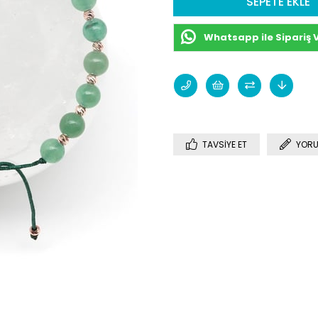
Whatsapp ile Sipariş 
TAVSIYE ET
YORU