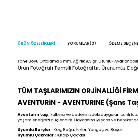
ÜRÜN ÖZELLIKLERI
YORUMLAR
(0)
ÖDEME SEÇENE
Tane Boyu Ortalama 6 mm. Ağırlık 9,3 gr. Uzunluk Ayarlanabili
Ürün Fotoğrafı Temsili Fotoğraftır, Ürünümüz Doğal
TÜM TAŞLARIMIZIN ORJİNALLİĞİ FİR
AVENTURiN - AVENTURINE (Şans Taş
Aventurin taşı,
kalbiniz ve bedeninizdeki duyguları canlı tut
yaşam enerjinizi güçlendirir. Hayatınıza iyi şans ve bereket get
Uyumlu Burçlar ;
Koç, Boğa, İkizler, Yengeç ve Başak
Uyumlu Çakralar ;
4.Kalp Çakrası