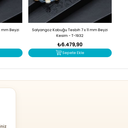
2 mm Beyzi
Salyangoz Kabuğu Tesbih 7 x 11 mm Beyzi
Zu
Kesim - T-1932
₺6.479,90
Sepete Ekle
iniz