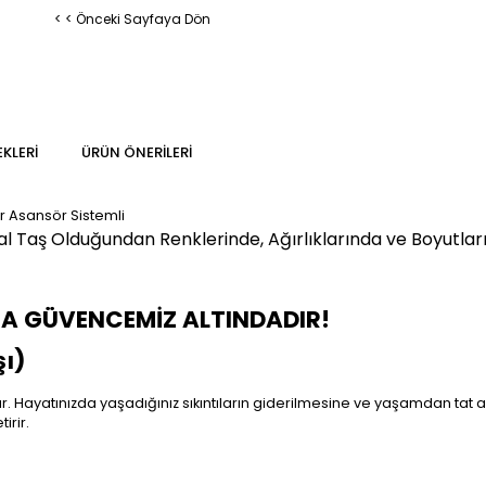
< < Önceki Sayfaya Dön
KLERI
ÜRÜN ÖNERILERI
r Asansör Sistemli
 Taş Olduğundan Renklerinde, Ağırlıklarında ve Boyutların
MA GÜVENCEMİZ ALTINDADIR!
ı)
ar. Hayatınızda yaşadığınız sıkıntıların giderilmesine ve yaşamdan tat al
irir.