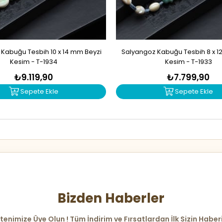
Kabuğu Tesbih 10 x 14 mm Beyzi
Salyangoz Kabuğu Tesbih 8 x 1
Kesim - T-1934
Kesim - T-1933
₺9.119,90
₺7.799,90
Sepete Ekle
Sepete Ekle
Bizden Haberler
tenimize Üye Olun ! Tüm İndirim ve Fırsatlardan İlk Sizin Haber