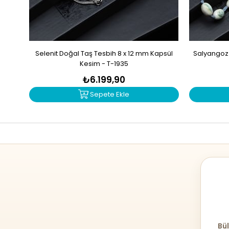
Selenit Doğal Taş Tesbih 8 x 12 mm Kapsül
Salyangoz 
Kesim - T-1935
₺6.199,90
Sepete Ekle
Bül