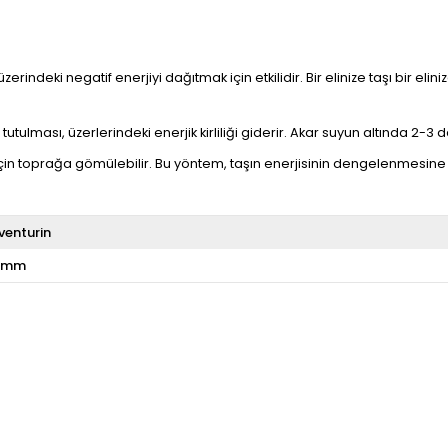
üzerindeki negatif enerjiyi dağıtmak için etkilidir. Bir elinize taşı bir e
utulması, üzerlerindeki enerjik kirliliği giderir. Akar suyun altında 2-3 da
çin toprağa gömülebilir. Bu yöntem, taşın enerjisinin dengelenmesine 
venturin
 mm