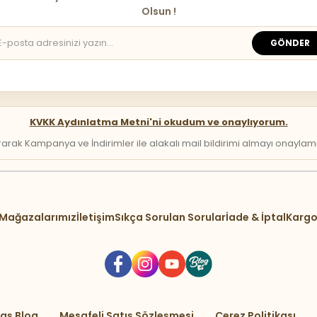
Olsun !
GÖNDER
KVKK Aydınlatma Metni'ni okudum ve onaylıyorum.
arak Kampanya ve İndirimler ile alakalı mail bildirimi almayı onaylamış 
Mağazalarımız
İletişim
Sıkça Sorulan Sorular
İade & İptal
Kargo
aş Blog
Mesafeli Satış Sözleşmesi
Çerez Politikası